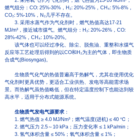
2. 采用氧气作为气化‌剂时，燃气热值为13-16 MJ/m³，
燃气组分：CO: 25%-30%，H₂: 20%-25%，CH₄: 5%-8%，
CO₂: 5%-10%，N₂几乎不存在。
3. 采用水蒸气作为气化剂时，燃气热值高达17-21
MJ/m³，接近城市煤气。燃气组分：H₂: 20%-26%，CO:
28%-42%，CH₄: 10%-20%。
该气体也可以经过‌净化、除尘、脱焦油、重整和水煤气
反应等工艺处理后得到的以CO和H₂为主的气体，即生物质
合成气(Biosyngas)。
生物质气化气的热值普遍高于热解气‌，尤其在使用优化
气化剂时更具优势，更适合工业供热、发电等高能需求场
景。而热解气虽热值略低，但在特定温度控制下也能达到较
高水平，适用于分布式能源系统。
生物质气发电气源要求
：
1. 燃气热值 ≥ 4.0 MJ/Nm³；燃气温度(进机) ≤ 40 ℃；
2. 燃气压力 2.5～10 kPa；压力变化率 ≤ 1 kPa/min；
3. 氢气体积含量 ≤ 50%；氧气体积含量 ≤ 1%；