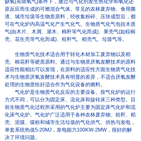
缺氧(有限氧气)条件下，通过与气化剂发生热化学和氧化还
原反应而生成的可燃混合气体。常见的农林废弃物、食用菌
渣、城市垃圾等生物质原料，经收集粉碎、压块成型后，都
可在气化炉内高温气化产生气化气。生物质气化气包括木质
气(由木片、木屑、灌木、棉秆等气化而成)、果壳气(如棕榈
壳、花生壳等气化而成)、秸秆气、稻壳气、垃圾气等。
生物质气化技术适合用于转化木材加工废弃物以及稻
壳、棉花秆等硬质原料。通过与生物质厌氧发酵技术的原料
适应性能相比可以发现，在原料的适应性方面生物质气化技
术与生物质厌氧发酵技术具有明显的差异，不适合厌氧发酵
处理的生物质恰好适合作为气化设备的燃料。
气化炉是生物质气化反应的主要设备。按气化炉的运行
方式不同，可以分为固定床、流化床和旋转床三种类型。目
前生物质气化过程所采用的气化炉主要为固定床气化炉和流
化床气化炉。气化炉广泛适用于各种农林废弃物、秸秆、稻
壳、泥煤、煤粉和城市生活垃圾的气化供气、供热与发电，
单套系统热值5-20MJ，发电能力100KW-2MW，很好的解
决了环境问题。