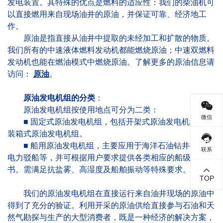
发电装置。其特殊的优点是燃料的适应性：我们的柴油机可
以直接燃用来自现场油井的原油，并保证可靠、经济地工
作。
原油是指直接从油井中提取的未经加工和扩散的物质。
我们所有的中速液体燃料发动机都能燃烧原油；中速双燃料
发动机也能在燃油模式中燃烧原油。了解更多的原油信息请
访问：
原油
。
原油发电机组的分类
：
原油发电机组按使用地点可分为二类：
微信
■ 固定式原油发电机组，包括开架式原油发电机组和集
装箱式原油发电机组。
■ 船用原油发电机组，主要应用于海洋石油钻井平台及
联系
电力驳船等，并可根据用户要求提供各类相应的船级社证
书。需满足抗盐雾、高湿度及船舶振动等特殊要求。‌
TOP
我们的原油发电机组在直接运行来自油井现场的原油中
得到了充分的验证。利用开采的原油供给直接参与石油和天
然气勘探与生产的大型消费者，既是一种经济的解决方案，