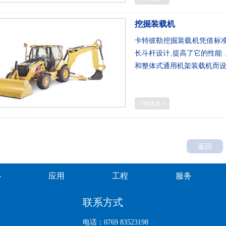
挖掘装载机
卡特彼勒挖掘装载机凭借标
长斗杆设计,提高了它的性能
和整体式通用机架装载机而
了解更多 +
返回
心
应用
工程
服务
联系方式
电话：0769 83523198