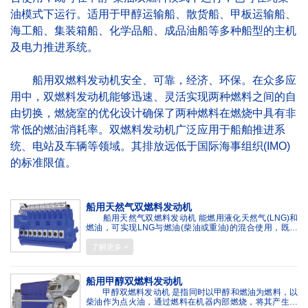
油模式下运行。适用于甲醇运输船、散货船、甲板运输船、
海工船、集装箱船、化学品船、成品油船等多种船型的主机
及电力推进系统。
船用双燃料发动机安全、可靠，经济、环保。在众多应
用中，双燃料发动机能够迅速、灵活实现两种燃料之间的自
由切换，燃烧室的优化设计确保了两种燃料在燃烧中具有非
常低的燃油消耗率。双燃料发动机广泛应用于船舶推进系
统、电站及车辆等领域。其排放远低于国际海事组织(IMO)
的标准限值。
船用天然气双燃料发动机
船用天然气双燃料发动机 能燃用液化天然气(LNG)和
燃油，可实现LNG与燃油(柴油或重油)的混合使用，既可
在LNG-燃油双燃料模式下运行，也可在纯燃油(柴油或重
油)模式下运行。适用于LNG船、邮轮、渡轮、工程船等大
了解更多 +
中型船舶的主推进动力。
船用甲醇双燃料发动机
甲醇双燃料发动机 是指同时以甲醇和燃油为燃料，以
柴油作为点火油，通过燃料在机器内部燃烧，将其产生的