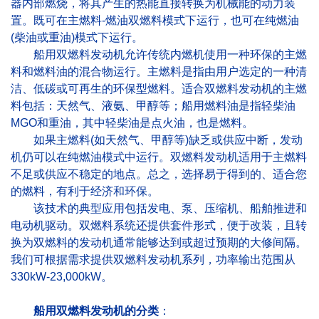
器内部燃烧，将其产生的热能直接转换为机械能的动力装
置。既可在主燃料-燃油双燃料模式下运行，也可在纯燃油
(柴油或重油)模式下运行。
船用双燃料发动机允许传统内燃机使用一种环保的主燃
料和燃料油的混合物运行。主燃料是指由用户选定的一种清
洁、低碳或可再生的环保型燃料。适合双燃料发动机的主燃
料包括：天然气、液氨、甲醇等；船用燃料油是指轻柴油
MGO和重油，其中轻柴油是点火油，也是燃料。
如果主燃料(如天然气、甲醇等)缺乏或供应中断，发动
机仍可以在纯燃油模式中运行。双燃料发动机适用于主燃料
不足或供应不稳定的地点。总之，选择易于得到的、适合您
的燃料，有利于经济和环保。
该技术的典型应用包括发电、泵、压缩机、船舶推进和
电动机驱动。双燃料系统还提供套件形式，便于改装，且转
换为双燃料的发动机通常能够达到或超过预期的大修间隔。
我们可根据需求提供双燃料发动机系列，功率输出范围从
330kW-23,000kW。
船用双燃料发动机的分类
：