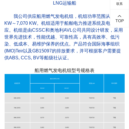
LNG运输船
联系
我公司供应船用燃气发电机组，机组功率范围从2,310
TOP
KW～7,070 KW。机组适用于船舶电力推进系统及电力供
应。机组是由CSSC和奥地利AVL公司共同设计研发，采用
世界先进技术，性能优越、可靠性高，具有高效率、低污
染、低成本、易维护保养的优点。产品符合国际海事组织
(IMO)Teir以及GB15097的排放要求，并可根据客户需要提
供ABS, CCS, BV等船级社认证。
船用燃气发电机组型号规格表
输出功率 (kW)
机组型号
转速 rpm
PDF资料
50 HZ
60 HZ
6ML320G
2,310
2,310
750/720
下载
7ML320G
2,690
2,690
750/720
下载
8ML320G
3,070
3,070
750/720
下载
9ML320G
3,460
3,460
750/720
下载