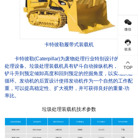
微信
卡特彼勒履带式装载机
联系
卡特彼勒(Caterpillar)为废物处理行业特别设计的废物
处理设备。垃圾处理装载机具有铲斗自动操纵机构，可以使
TOP
铲斗升到预定倾卸高度和回到预定的挖掘角度，以实现快速
循环。发动机的后置设计使得发动机作为一个自然的工作配
重，可以提高稳定性、扩大视野，并可获得良好的重量-功
率比。
垃圾处理装载机技术参数
垃圾处理装载机
发动机型号
额定功率hp/kw
工作重量kg
铲斗容量m³
PDF技术资料
953D WH
C6.6 Acert
148/110
15595
2.1-2.3
下载
963D WH
C6.6 Acert
189/141
21000
2.7-3.1
下载